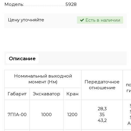
Модель:
5928
Цену уточняйте
Есть в наличии
Описание
Номинальный выходной
момент (Нм)
Передаточное
п
отношение
г
Габарит
Экскаватор
Кран
28,3
7П1А-00
1000
1200
35
43,2
A