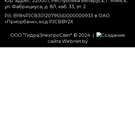
Юр. адрес: 220007, Республика Беларусь, г. Минск,
ул. Фабрициуса, д. 8/1, каб. 33, эт. 2
Р/с BY84PJCB30120795561000000933 в ОАО
«Приорбанк», код PJCBBY2X
ООО "ГидраЭлектроСвет" © 2024 |
Создание
сайта
Webnet.by