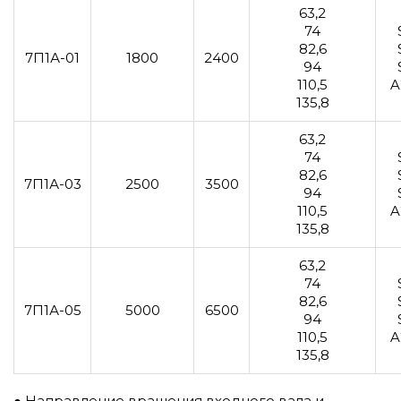
63,2
74
82,6
7П1А-01
1800
2400
94
110,5
A
135,8
63,2
74
82,6
7П1А-03
2500
3500
94
110,5
A
135,8
63,2
74
82,6
7П1А-05
5000
6500
94
110,5
A
135,8
● Направление вращения входного вала и