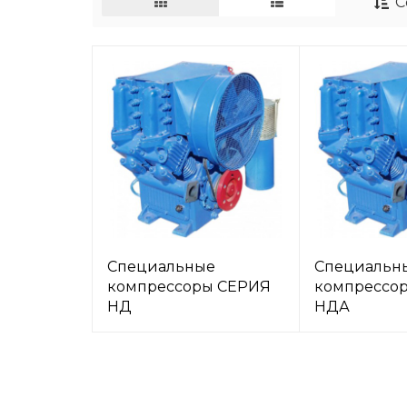
С
Специальные
Специальн
компрессоры СЕРИЯ
компрессо
НД
НДА