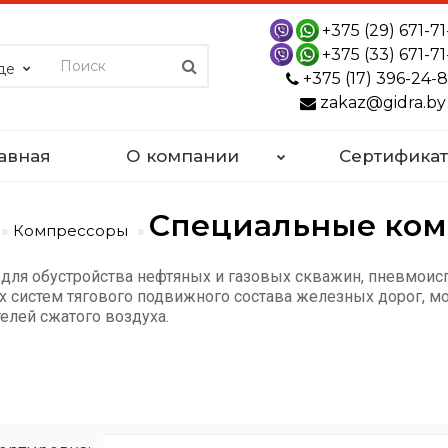
+375 (29) 671-71
+375 (33) 671-71
де
+375 (17) 396-24-
zakaz@gidra.by
авная
О компании
Сертифика
Специальные ко
Компрессоры
для обустройства нефтяных и газовых скважин, пневмоис
систем тягового подвижного состава железных дорог, мо
телей сжатого воздуха.