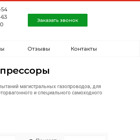
-54
-63
Заказать звонок
80
ты
Отзывы
Контакты
мпрессоры
пытаний магистральных газопроводов, для
торвагонного и специального самоходного