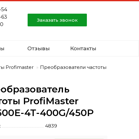
-54
-63
Заказать звонок
80
ты
Отзывы
Контакты
ы Profimaster
Преобразователи частоты
образователь
тоты ProfiMaster
00E-4T-400G/450P
:
4839