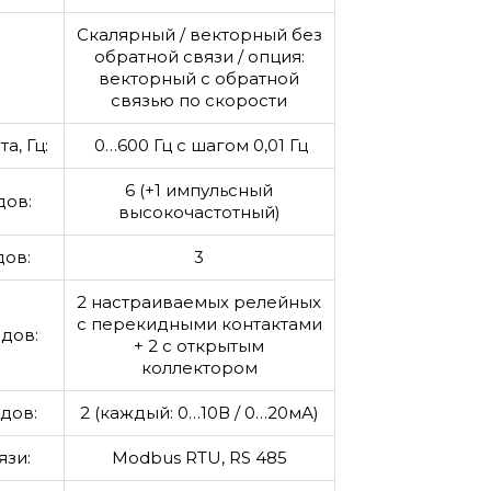
Скалярный / векторный без
обратной связи / опция:
векторный с обратной
связью по скорости
а, Гц:
0…600 Гц с шагом 0,01 Гц
6 (+1 импульсный
дов:
высокочастотный)
дов:
3
2 настраиваемых релейных
с перекидными контактами
дов:
+ 2 с открытым
коллектором
дов:
2 (каждый: 0…10В / 0…20мА)
зи:
Modbus RTU, RS 485