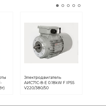
оты
Электродвигатель
Преоб
-
АИС71C-8-Е 0.18kW F IP55
INSTA
Вт)
V220/380/50