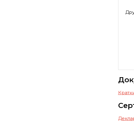
Дру
Док
Кратки
Сер
Декла