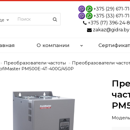
+375 (29) 671-71
+375 (33) 671-71
де
+375 (17) 396-24-
zakaz@gidra.by
авная
О компании
Сертифика
Преобразователи частоты
Преобразователи частот
ofiMaster PM500E-4T-400G/450P
Пре
час
PM5
Модель