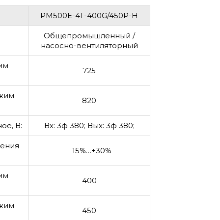
PM500E-4T-400G/450P-H
Общепромышленный /
насосно-вентиляторный
им
725
жим
820
ое, В:
Вх: 3ф 380; Вых: 3ф 380;
жения
-15%…+30%
им
400
жим
450