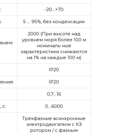
:
-20…+70
:
5 … 95%, без конденсации
2000 (При высоте над
уровнем моря более 100 м
овнем
номиналь-ные
характеристики снижаются
на 1% на каждые 100 м)
IP20
ления:
IP20
0,7…16
 с:
0…6000
Трёхфазные асинхронные
электродвигатели с КЗ
ротором / с фазным