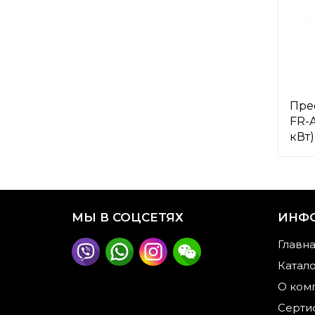
Пре
FR-
кВт)
МЫ В СОЦСЕТЯХ
ИНФ
Главн
Катал
О ком
Серти