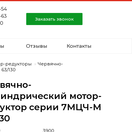
-54
-63
Заказать звонок
80
ты
Отзывы
Контакты
ор-редукторы
Червячно-
63/130
вячно-
индрический мотор-
уктор серии 7МЦЧ-М
130
:
3900