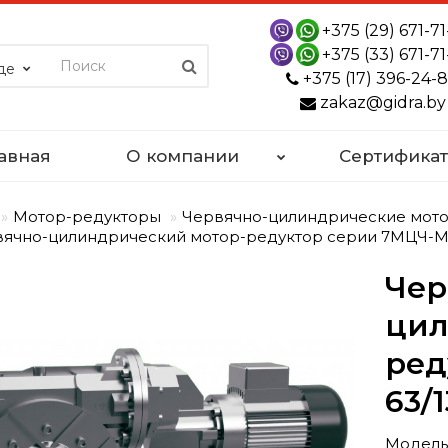
+375 (29) 671-71
+375 (33) 671-71
де
+375 (17) 396-24-
zakaz@gidra.by
авная
О компании
Сертифика
Мотор-редукторы
Червячно-цилиндрические мот
ячно-цилиндрический мотор-редуктор серии 7МЦЧ-М 
Чер
цил
ред
63/
Модель