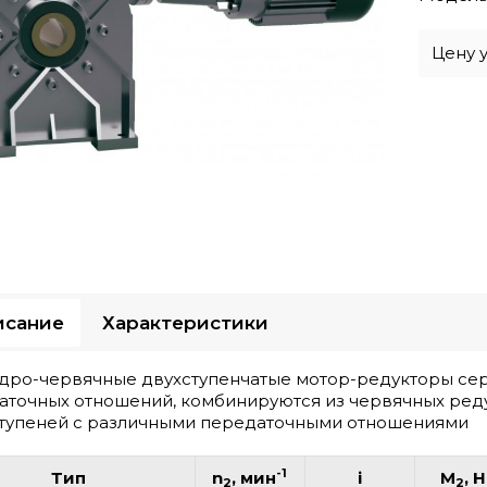
Цену 
исание
Характеристики
дро-червячные двухступенчатые мотор-редукторы се
аточных отношений, комбинируются из червячных ред
тупеней с различными передаточными отношениями
-1
Тип
n
, мин
i
M
, 
2
2