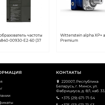
образователь частоты
Wittenstein alpha XP+ 
A840-00930-E2-60 (37
Premium
ОРМАЦИЯ
КОНТАКТЫ
ая
220007, Республика
Беларусь, г. Минск, ул.
ог
Фабрициуса, д. 8/1, каб. 33,
пании
+375 (29) 671-71-54
фикаты
+375 (33) 671-71-63