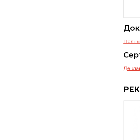
Док
Полны
Сер
Декла
РЕ