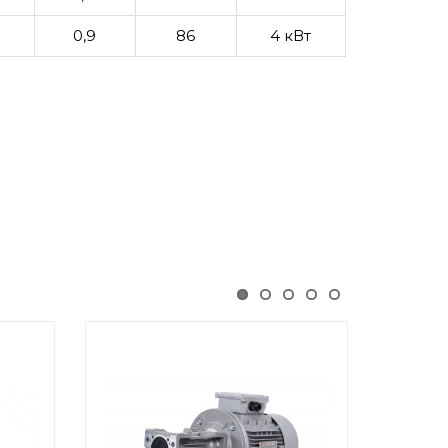
3
0,9
86
4 кВт