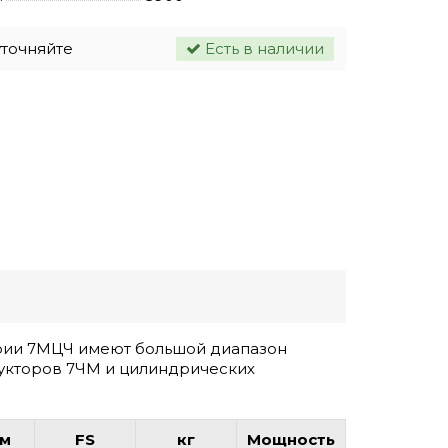
уточняйте
Есть в наличии
рии 7МЦЧ имеют большой диапазон
укторов 7ЧМ и цилиндрических
Нм
FS
кг
Мощность