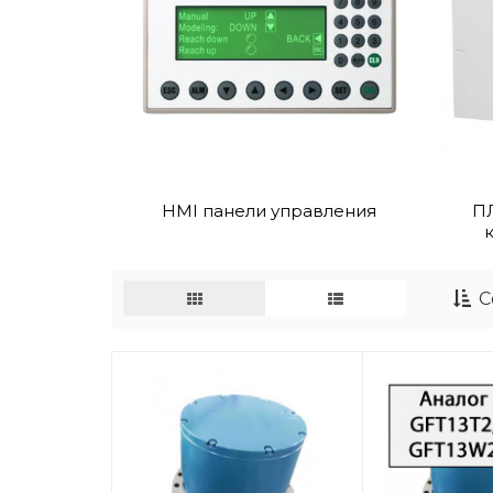
HMI панели управления
П
к
С