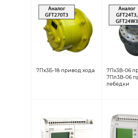
7Пх3Б-18 привод хода
7Пх3В-06 п
7Пл3В-06 п
лебёдки