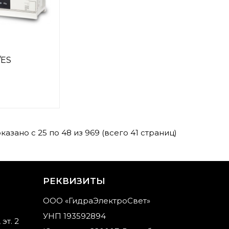
/ES
казано с 25 по 48 из 969 (всего 41 страниц)
РЕКВИЗИТЫ
ООО «ГидраЭлектроСвет»
УНП 193592894
 эт. 2