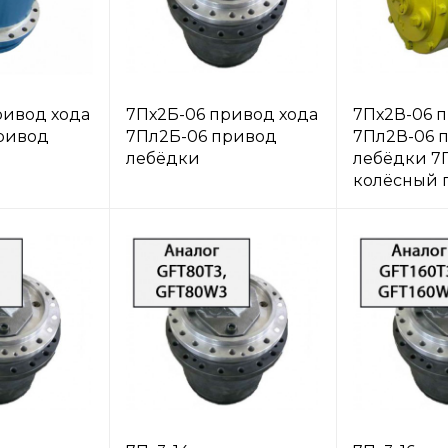
ривод хода
7Пх2Б-06 привод хода
7Пх2В-06 
ривод
7Пл2Б-06 привод
7Пл2В-06 
лебёдки
лебёдки 7
колёсный 