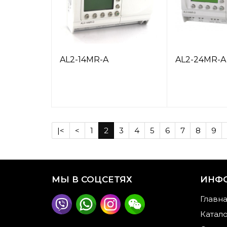
AL2-14MR-A
AL2-24MR-A
|<
<
1
2
3
4
5
6
7
8
9
МЫ В СОЦСЕТЯХ
ИНФ
Главн
Катал