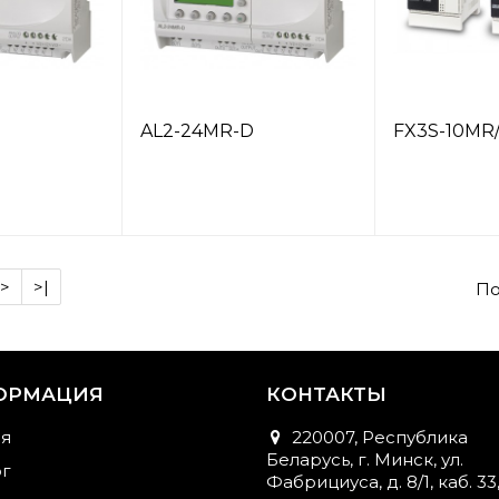
AL2-24MR-D
FX3S-10MR
>
>|
По
ОРМАЦИЯ
КОНТАКТЫ
ая
220007, Республика
Беларусь, г. Минск, ул.
ог
Фабрициуса, д. 8/1, каб. 33,