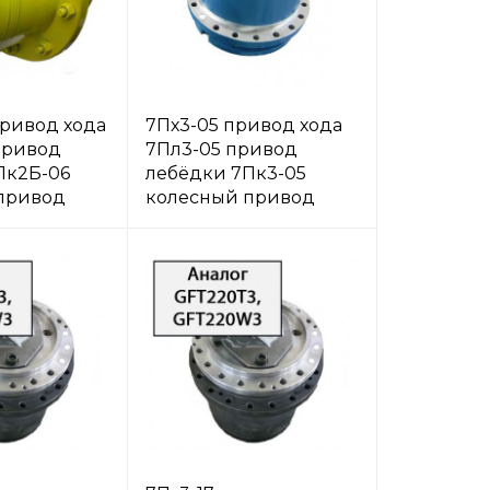
привод хода
7Пх3-05 привод хода
привод
7Пл3-05 привод
Пк2Б-06
лебёдки 7Пк3-05
привод
колесный привод