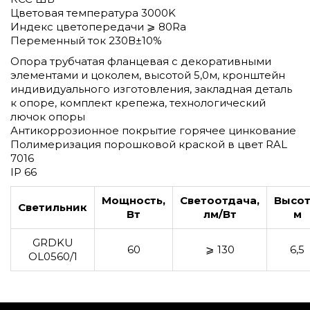
Цветовая температура 3000K
Индекс цветопередачи ⩾ 80Ra
Переменный ток 230В±10%
Опора трубчатая фланцевая с декоративными
элементами и цоколем, высотой 5,0м, кронштейн
индивидуального изготовления, закладная деталь
к опоре, комплект крепежа, технологический
лючок опоры
Антикоррозионное покрытие горячее цинкование
Полимеризация порошковой краской в цвет RAL
7016
IP 66
Мощность,
Светоотдача,
Высот
Светильник
Вт
лм/Вт
м
GRDKU
60
⩾ 130
6,5
OL0560/1