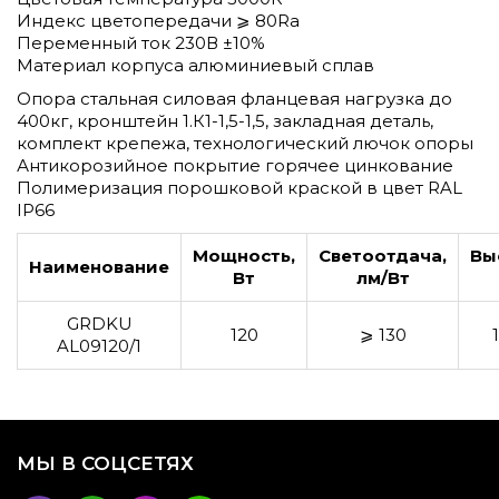
Индекс цветопередачи ⩾ 80Ra
Переменный ток 230В ±10%
Материал корпуса алюминиевый сплав
Опора стальная силовая фланцевая нагрузка до
400кг, кронштейн 1.К1-1,5-1,5, закладная деталь,
комплект крепежа, технологический лючок опоры
Антикорозийное покрытие горячее цинкование
Полимеризация порошковой краской в цвет RAL
IP66
Мощность,
Светоотдача,
Вы
Наименование
Вт
лм/Вт
GRDKU
120
⩾ 130
AL09120/1
МЫ В СОЦСЕТЯХ