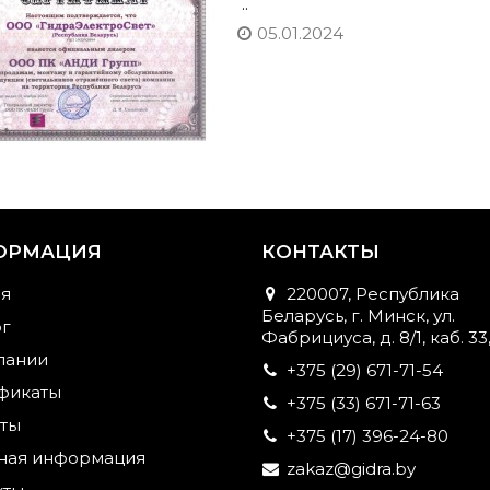
..
05.01.2024
ОРМАЦИЯ
КОНТАКТЫ
ая
220007, Республика
Беларусь, г. Минск, ул.
ог
Фабрициуса, д. 8/1, каб. 33,
пании
+375 (29) 671-71-54
фикаты
+375 (33) 671-71-63
ты
+375 (17) 396-24-80
ная информация
zakaz@gidra.by