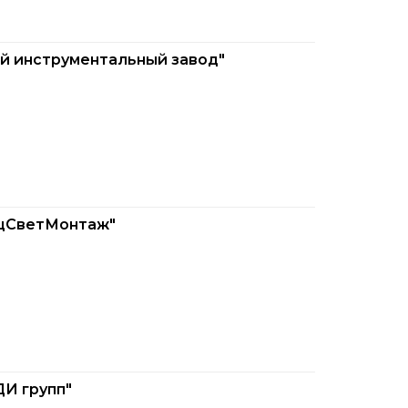
й инструментальный завод"
ецСветМонтаж"
И групп"