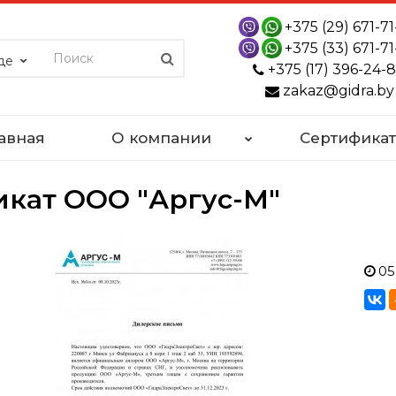
+375 (29) 671-71
+375 (33) 671-71
де
+375 (17) 396-24-
zakaz@gidra.by
авная
О компании
Сертифика
кат ООО "Аргус-М"
05